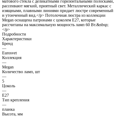
матового стекла с деликатными горизонтальными полосками,
рассеивают мягкий, приятный свет. Металлический каркас с
изящными, плавными линиями придает люстре современный
и утонченный вид.</p> Потолочная люстра из коллекции
Megan оснащена патронами с цоколем Е27, которые
рассчитаны на максимальную мощность ламп 60 Вт.&nbsp;
</p>
Подробности
Характеристики
Бренд
—
Eurosvet
Коллекция
—
Megan
Количество ламп, шт
—
5
Цоколь
—
E27
Тип крепления
—
планка
Высота, мм